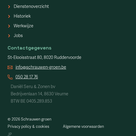
Dienstenoverzicht
Historiek
Werkwijze
Jobs
Contactgegevens
St-Elooisstraat 80, 8020 Ruddervoorde
info@schrauwen-groen.be
050 28 17 76
Daniël Seru & Zonen bv
Bedrijvenlaan 14, 8630 Veurne
BTW BE 0405.289.853
©
2026
Schrauwen groen
Privacy policy & cookies
Algemene voorwaarden
JP