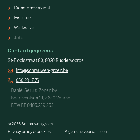
Dienstenoverzicht
Historiek
Werkwijze
Jobs
Contactgegevens
St-Elooisstraat 80, 8020 Ruddervoorde
info@schrauwen-groen.be
050 28 17 76
Daniël Seru & Zonen bv
Bedrijvenlaan 14, 8630 Veurne
BTW BE 0405.289.853
©
2026
Schrauwen groen
Privacy policy & cookies
Algemene voorwaarden
JP